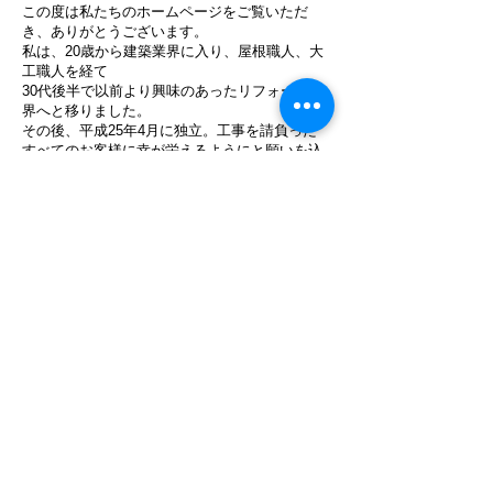
この度は私たちのホームページをご覧いただ
き、ありがとうございます。
私は、20歳から建築業界に入り、屋根職人、大
工職人を経て
30代後半で以前より興味のあったリフォーム業
界へと移りました。
その後、平成25年4月に独立。工事を請負った
すべてのお客様に幸が栄えるようにと願いを込
めて社名「幸栄ホーム」としスタートすること
となりました。
当初よりお客様と真剣に向き合いお客様のニー
ズに合ったプランを提供することを心がけてお
り、今までたくさんの喜ばれる笑顔と『ありが
とう』の言葉をいただくことができました。
お客様の笑顔は私の励みでもあり、これからも
たくさんの笑顔がみられるよう頑張って参りま
すので、どうぞよろしくお願い致します。
株式会社幸栄ホーム
代表取締役 加茂田国人